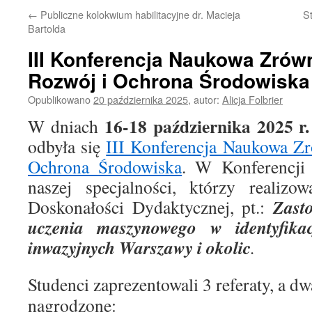
←
Publiczne kolokwium habilitacyjne dr. Macieja
S
Bartolda
III Konferencja Naukowa Zró
Rozwój i Ochrona Środowiska
Opublikowano
20 października 2025
,
autor:
Alicja Folbrier
16-18 października 2025 r.
W dniach
odbyła się
III Konferencja Naukowa Z
Ochrona Środowiska
. W Konferencji 
naszej specjalności, którzy realizo
Zasto
Doskonałości Dydaktycznej, pt.:
uczenia maszynowego w identyfika
inwazyjnych Warszawy i okolic
.
Studenci zaprezentowali 3 referaty, a dw
nagrodzone: