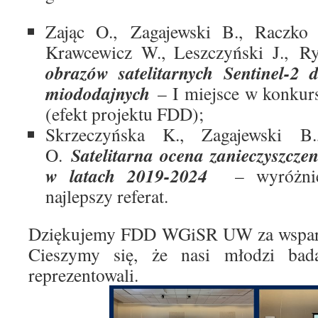
Zając O., Zagajewski B., Raczko 
Krawcewicz W., Leszczyński J.,
R
obrazów satelitarnych Sentinel-2 d
miododajnych
– I miejsce w konkurs
(efekt projektu FDD);
Skrzeczyńska K., Zagajewski B
Satelitarna ocena zanieczyszcze
O.
w latach 2019-2024
– wyróżnie
najlepszy referat.
Dziękujemy FDD WGiSR UW za wsparcie
Cieszymy się, że nasi młodzi bad
reprezentowali.