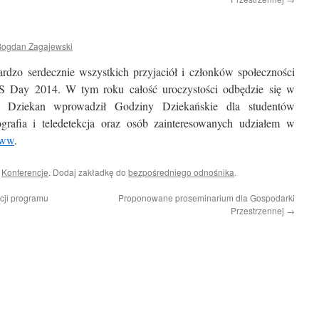
Bogdan Zagajewski
dzo serdecznie wszystkich przyjaciół i członków społeczności
S Day 2014. W tym roku całość uroczystości odbędzie się w
Dziekan wprowadził Godziny Dziekańskie dla studentów
tografia i teledetekcja oraz osób zainteresowanych udziałem w
www
.
i
Konferencje
. Dodaj zakładkę do
bezpośredniego odnośnika
.
cji programu
Proponowane proseminarium dla Gospodarki
Przestrzennej
→