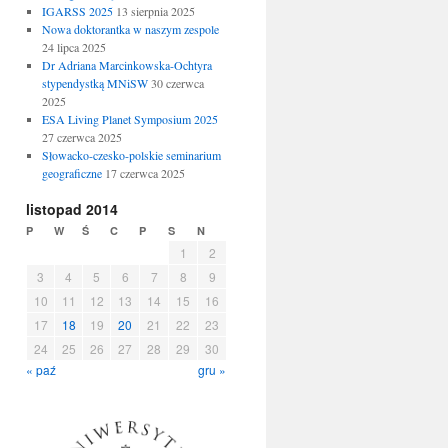
IGARSS 2025
13 sierpnia 2025
Nowa doktorantka w naszym zespole
24 lipca 2025
Dr Adriana Marcinkowska-Ochtyra
stypendystką MNiSW
30 czerwca
2025
ESA Living Planet Symposium 2025
27 czerwca 2025
Słowacko-czesko-polskie seminarium
geograficzne
17 czerwca 2025
listopad 2014
P
W
Ś
C
P
S
N
1
2
3
4
5
6
7
8
9
10
11
12
13
14
15
16
17
18
19
20
21
22
23
24
25
26
27
28
29
30
« paź
gru »