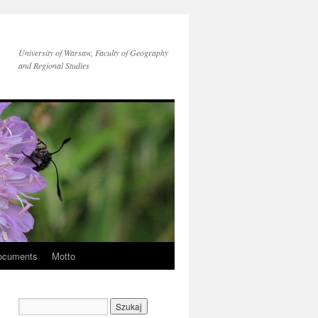
University of Warsaw, Faculty of Geography
and Regional Studies
ocuments
Motto