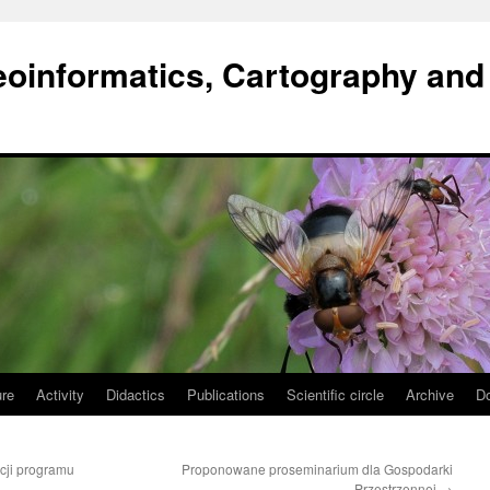
oinformatics, Cartography and
ure
Activity
Didactics
Publications
Scientific circle
Archive
D
cji programu
Proponowane proseminarium dla Gospodarki
Przestrzennej
→