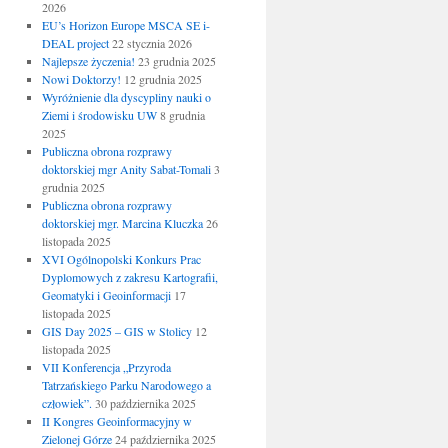
2026
EU’s Horizon Europe MSCA SE i-
DEAL project
22 stycznia 2026
Najlepsze życzenia!
23 grudnia 2025
Nowi Doktorzy!
12 grudnia 2025
Wyróżnienie dla dyscypliny nauki o
Ziemi i środowisku UW
8 grudnia
2025
Publiczna obrona rozprawy
doktorskiej mgr Anity Sabat-Tomali
3
grudnia 2025
Publiczna obrona rozprawy
doktorskiej mgr. Marcina Kluczka
26
listopada 2025
XVI Ogólnopolski Konkurs Prac
Dyplomowych z zakresu Kartografii,
Geomatyki i Geoinformacji
17
listopada 2025
GIS Day 2025 – GIS w Stolicy
12
listopada 2025
VII Konferencja „Przyroda
Tatrzańskiego Parku Narodowego a
człowiek”.
30 października 2025
II Kongres Geoinformacyjny w
Zielonej Górze
24 października 2025