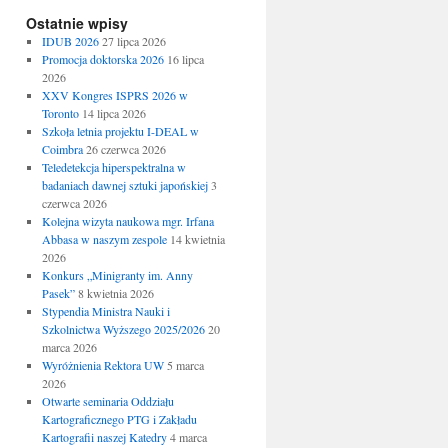
Ostatnie wpisy
IDUB 2026
27 lipca 2026
Promocja doktorska 2026
16 lipca
2026
XXV Kongres ISPRS 2026 w
Toronto
14 lipca 2026
Szkoła letnia projektu I-DEAL w
Coimbra
26 czerwca 2026
Teledetekcja hiperspektralna w
badaniach dawnej sztuki japońskiej
3
czerwca 2026
Kolejna wizyta naukowa mgr. Irfana
Abbasa w naszym zespole
14 kwietnia
2026
Konkurs „Minigranty im. Anny
Pasek”
8 kwietnia 2026
Stypendia Ministra Nauki i
Szkolnictwa Wyższego 2025/2026
20
marca 2026
Wyróżnienia Rektora UW
5 marca
2026
Otwarte seminaria Oddziału
Kartograficznego PTG i Zakładu
Kartografii naszej Katedry
4 marca