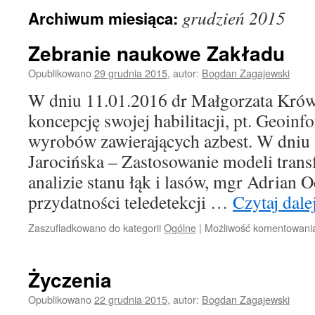
grudzień 2015
Archiwum miesiąca:
Zebranie naukowe Zakładu
Opublikowano
29 grudnia 2015
,
autor:
Bogdan Zagajewski
W dniu 11.01.2016 dr Małgorzata Krów
koncepcję swojej habilitacji, pt. Geoin
wyrobów zawierających azbest. W dniu
Jarocińska – Zastosowanie modeli tran
analizie stanu łąk i lasów, mgr Adrian 
przydatności teledetekcji …
Czytaj dale
Zaszufladkowano do kategorii
Ogólne
|
Możliwość komentowan
Życzenia
Opublikowano
22 grudnia 2015
,
autor:
Bogdan Zagajewski