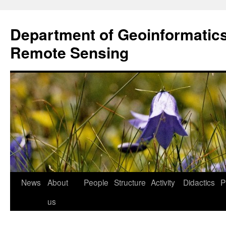
Przejdź
do
Department of Geoinformatic
treści
Remote Sensing
News
About
People
Structure
Activity
Didactics
P
us