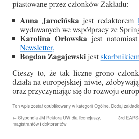
piastowane przez członków Zakładu:
Anna Jarocińska
jest redaktorem
wydawanych we współpracy ze Sprin
Karolina Orłowska
jest natomias
Newsletter,
Bogdan Zagajewski
jest
skarbnikiem
Cieszy to, że tak liczne grono czło
działa na europejskiej niwie, zdobywaj
oraz przyczyniając się do rozwoju europe
Ten wpis został opublikowany w kategorii
Ogólne
. Dodaj zakład
←
Stypendia JM Rektora UW dla licencjuszy,
3rd EARS
magistrantów i doktorantów