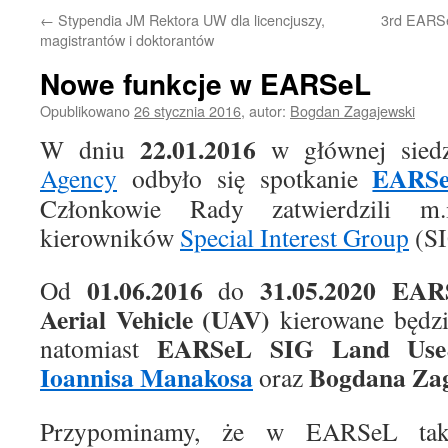
←
Stypendia JM Rektora UW dla licencjuszy,
3rd EARS
magistrantów i doktorantów
Nowe funkcje w EARSeL
Opublikowano
26 stycznia 2016
,
autor:
Bogdan Zagajewski
22.01.2016
W dniu
w głównej sied
EARS
Agency
odbyło się spotkanie
Członkowie Rady zatwierdzili m
kierowników
Special Interest Group
(SI
01.06.2016
31.05.2020 EA
Od
do
Aerial Vehicle (UAV)
kierowane będz
EARSeL SIG Land Use
natomiast
Ioannisa Manakosa
Bogdana Zag
oraz
Przypominamy, że w EARSeL tak