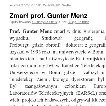
←
Zmarł prof. dr hab. Władysław Pawlak
Zmarł prof. Gunter Menz
Opublikowano
16 sierpnia 2016
,
autor:
Alicja Folbrier
Prof. Gunter Menz
zmarł w dniu 9 sierpni
wypadku. Studiował geografię
Freiburgu gdzie obronił doktorat z geografi
uzyskał w 1993 roku na uniwersytecie w Bonn. 
niemieckich i na Uniwersytecie Kalifornijski
roku zatrudniony był w Katedrze Teledetekcji
Uniwersytecie w Bonn gdzie założył int
Teledetekcji Ziemi, którego dyrektorem b
Był zaangażowanym członkiem Europej
Laboratoriów Teledetekcyjnych (EARSeL) ora
wielu projektach badawczych, odgrywał klucz