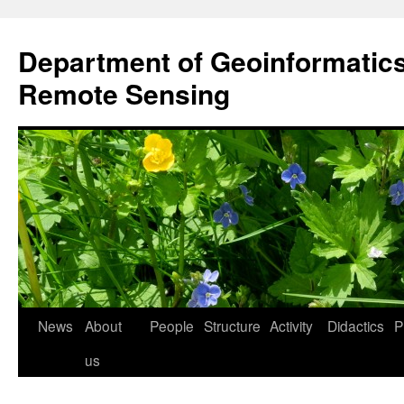
Przejdź
do
Department of Geoinformatic
treści
Remote Sensing
News
About
People
Structure
Activity
Didactics
P
us