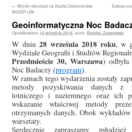
←
Wyniki rekrutacji na Studia Doktoranckie
Sukces pra
WGiSR UW
Geoinformatyczna Noc Badacz
Opublikowano
16 września 2018
,
autor:
Bogdan Zagajewski
28 września 2018 roku
W dniu
, w 
Wydziale Geografii i Studiów Regiona
Przedmieście 30, Warszawa
) odbyła
Noc Badaczy (
program
).
W ramach tego wydarzenia zostały zap
metody pozyskiwania danych z pu
lotniczego i naziemnego oraz ich pr
wskazanie właściwej metody prezent
otrzymanych danych. Obok wykładów 
warsztaty.
Serdecznie zapraszamy młodzie