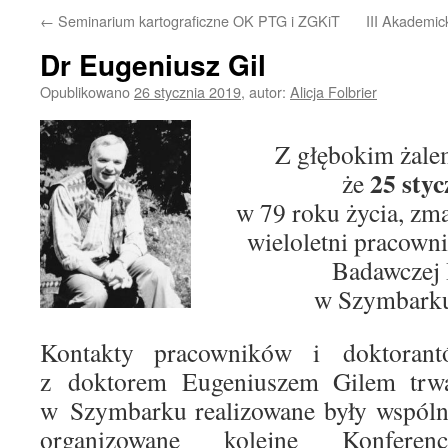
←
Seminarium kartograficzne OK PTG i ZGKiT
III Akademic
Dr Eugeniusz Gil
Opublikowano
26 stycznia 2019
,
autor:
Alicja Folbrier
Z głębokim żale
25 styc
że
w 79 roku życia, zm
wieloletni pracowni
Badawczej
w Szymbarku 
Kontakty pracowników i doktoran
z doktorem Eugeniuszem Gilem trwał
w Szymbarku realizowane były wspóln
organizowane kolejne Konferencj