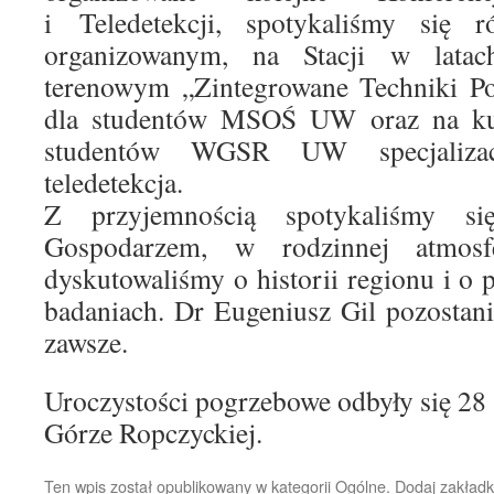
i Teledetekcji, spotykaliśmy się 
organizowanym, na Stacji w latac
terenowym „Zintegrowane Techniki P
dla studentów MSOŚ UW oraz na kur
studentów WGSR UW specjalizacj
teledetekcja.
Z przyjemnością spotykaliśmy si
Gospodarzem, w rodzinnej atmosfe
dyskutowaliśmy o historii regionu i o 
badaniach. Dr Eugeniusz Gil pozostan
zawsze.
Uroczystości pogrzebowe odbyły się 28 
Górze Ropczyckiej.
Ten wpis został opublikowany w kategorii
Ogólne
. Dodaj zakład