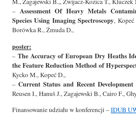
M., Zagajewski B.,, Zwijacz-Kozica T., Kluczek 
Assessment Of Heavy Metals Contamin
–
Species Using Imaging Spectroscopy
, Kopeć
Borówka R., Żmuda D.,
poster:
The Accuracy of European Dry Heaths Ide
–
the Feature Reduction Method of Hyperspec
Kycko M., Kopeć D.,
Current Status and Recent Developmen
–
Reusen I., Hanuš J., Zagajewski B., Cairo F., Gh
Finansowanie udziału w konferencji –
IDUB U
[SHOW SLIDESHO