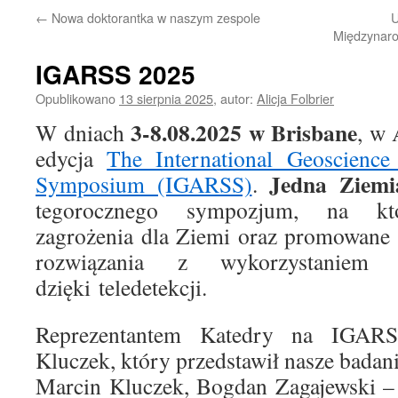
←
Nowa doktorantka w naszym zespole
U
Międzynaro
IGARSS 2025
Opublikowano
13 sierpnia 2025
,
autor:
Alicja Folbrier
3-8.08.2025 w Brisbane
W dniach
, w 
edycja
The International Geoscienc
Jedna Ziemi
Symposium (IGARSS)
.
tegorocznego sympozjum, na kt
zagrożenia dla Ziemi oraz promowane 
rozwiązania z wykorzystaniem 
dzięki teledetekcji.
Reprezentantem Katedry na IGAR
Kluczek, który przedstawił nasze badani
Marcin Kluczek, Bogdan Zagajewski 