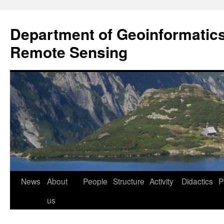
Przejdź
do
Department of Geoinformatic
treści
Remote Sensing
News
About
People
Structure
Activity
Didactics
P
us