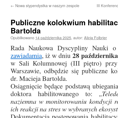
←
Nowa stypendystka w naszym zespole
III Konfere
Publiczne kolokwium habilitac
Bartolda
Opublikowano
14 października 2025
,
autor:
Alicja Folbrier
Rada Naukowa Dyscypliny Nauki o
28 październik
zawiadamia
, iż w dniu
w Sali Kolumnowej (III piętro) prz
Warszawie, odbędzie się publiczne ko
dr. Macieja Bartolda.
Osiągnięcie będące podstawą ubiegania
doktora habilitowanego to:
„Teled
naziemna w monitorowaniu kondycji r
ich reakcji na stres w wybranych ekosy
Dokumentacja postępowania habilitacy