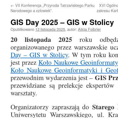
←
VII Konferencja „Przyroda Tatrzańskiego Parku
XVI Ogólno
Narodowego a człowiek”.
zakresu Kart
GIS Day 2025 – GIS w Stolicy
Opublikowano
12 listopada 2025
,
autor:
Alicja Folbrier
20 listopada 2025
roku odbędz
organizowanego przez warszawskie uc
Day – GIS w Stolicy
. W tym roku kon
jest przez
Koło Naukowe Geoinformatyk
Koło Naukowe Geoinformatyki i Geo
GIS Prz
przewodnim wydarzenia jest –
przewidziane są prelekcje ekspertów
warsztaty.
Starego
Organizatorzy zapraszają do
Uniwersytetu Warszawskiego, ul. Kra