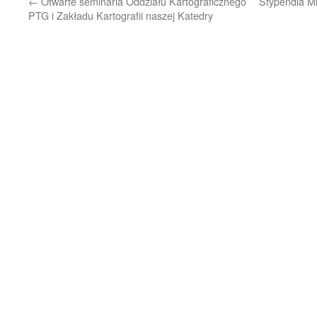
←
Otwarte seminaria Oddziału Kartograficznego
Stypendia Mi
PTG i Zakładu Kartografii naszej Katedry