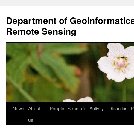
Przejdź
do
Department of Geoinformatic
treści
Remote Sensing
News
About
People
Structure
Activity
Didactics
P
us