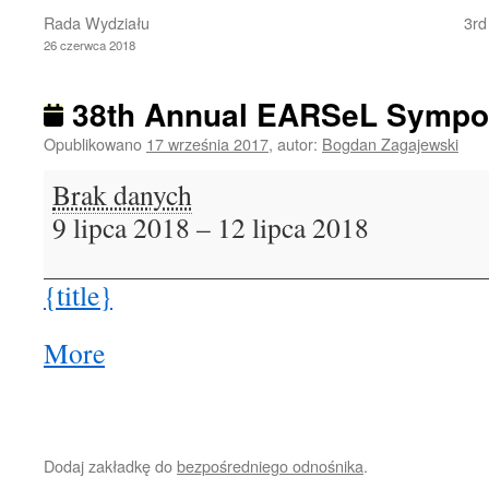
Rada Wydziału
3rd
26 czerwca 2018
38th Annual EARSeL Symp
Opublikowano
17 września 2017
,
autor:
Bogdan Zagajewski
38th
Brak danych
Annual
9 lipca 2018
–
12 lipca 2018
EARSeL
Symposium
{title}
More
about
{title}
Dodaj zakładkę do
bezpośredniego odnośnika
.