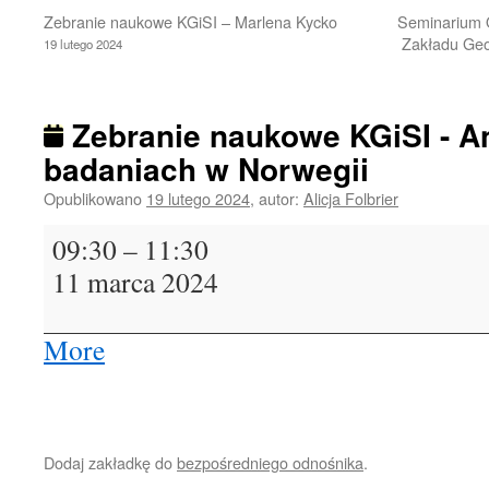
Zebranie naukowe KGiSI – Marlena Kycko
Seminarium 
Zakładu Geoi
19 lutego 2024
Zebranie naukowe KGiSI - A
badaniach w Norwegii
Opublikowano
19 lutego 2024
,
autor:
Alicja Folbrier
Zebranie
09:30
–
11:30
naukowe
11 marca 2024
KGiSI
-
Anna
More
about
Zmarz
{title}
o
badaniach
w
Dodaj zakładkę do
bezpośredniego odnośnika
.
Norwegii