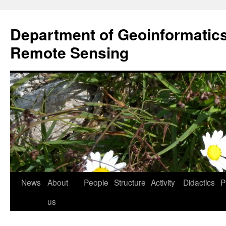
Przejdź
do
Department of Geoinformatic
treści
Remote Sensing
News
About
People
Structure
Activity
Didactics
P
us