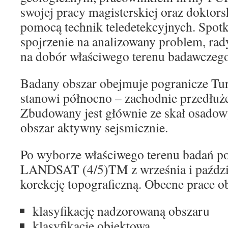
swojej pracy magisterskiej oraz doktors
pomocą technik teledetekcyjnych. Spot
spojrzenie na analizowany problem, rady
na dobór właściwego terenu badawczego
Badany obszar obejmuje pogranicze Turcj
stanowi północno – zachodnie przedłuż
Zbudowany jest głównie ze skał osadowy
obszar aktywny sejsmicznie.
Po wyborze właściwego terenu badań po
LANDSAT (4/5)TM z września i paździ
korekcję topograficzną. Obecne prace o
klasyfikację nadzorowaną obszaru
klasyfikację obiektową