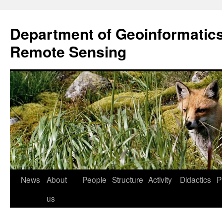
Przejdź
do
Department of Geoinformatic
treści
Remote Sensing
News
About
People
Structure
Activity
Didactics
P
us