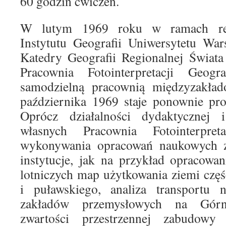
60 godzin ćwiczeń.
W lutym 1969 roku w ramach reor
Instytutu Geografii Uniwersytetu War
Katedry Geografii Regionalnej Świata
Pracownia Fotointerpretacji Geogr
samodzielną pracownią międzyzakład
października 1969 staje ponownie pr
Oprócz działalności dydaktycznej 
własnych Pracownia Fotointerpret
wykonywania opracowań naukowych z
instytucje, jak na przykład opracowa
lotniczych map użytkowania ziemi czę
i puławskiego, analiza transportu 
zakładów przemysłowych na Górn
zwartości przestrzennej zabudow