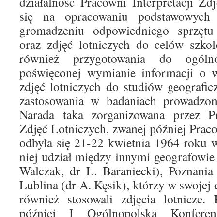
działalność Pracowni Interpretacji Zd
się na opracowaniu podstawowych
gromadzeniu odpowiedniego sprzętu f
oraz zdjęć lotniczych do celów szko
również przygotowania do ogólnop
poświęconej wymianie informacji o wd
zdjęć lotniczych do studiów geografic
zastosowania w badaniach prowadzon
Narada taka zorganizowana przez Pra
Zdjęć Lotniczych, zwanej później Praco
odbyła się 21-22 kwietnia 1964 roku 
niej udział między innymi geografowie
Walczak, dr L. Baraniecki), Poznania
Lublina (dr A. Kęsik), którzy w swojej
również stosowali zdjęcia lotnicze.
później I Ogólnopolską Konferencj