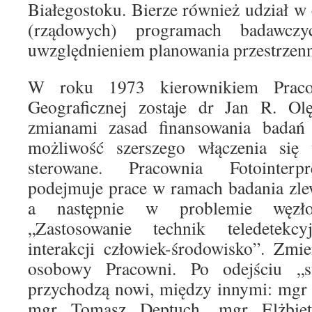
Białegostoku. Bierze również udział w 
(rządowych) programach badawczy
uwzględnieniem planowania przestrzen
W roku 1973 kierownikiem Pracown
Geograficznej zostaje dr Jan R. O
zmianami zasad finansowania badań 
możliwość szerszego włączenia się 
sterowane. Pracownia Fotointerpre
podejmuje prace w ramach badania zle
a następnie w problemie węzł
„Zastosowanie technik teledetek
interakcji człowiek-środowisko”. Zmi
osobowy Pracowni. Po odejściu „s
przychodzą nowi, między innymi: mgr
mgr Tomasz Deptuch, mgr Elżbiet