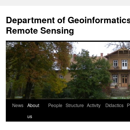
Przejdź
do
Department of Geoinformatic
treści
Remote Sensing
News
About
People
Structure
Activity
Didactics
P
us