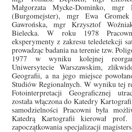
Małgorzata Mycke-Dominko, mgr M
(Burgomejster), mgr Ewa Gromek 
Gawrońska, mgr Krzysztof Woźniak
Bielecka. W roku 1978 Pracown
eksperymenty z zakresu teledetekcji 
prowadząc badania na terenie tzw. Poli
1977 w wyniku kolejnej reorgani
Uniwersytecie Warszawskim, zlikwido
Geografii, a na jego miejsce powołan
Studiów Regionalnych. W wyniku tej r
Fotointerpretacji Geograficznej utr
została włączona do Katedry Kartografi
samodzielności Pracowni była możl
Katedrą Kartografii kierował prof
zapoczątkowania specjalizacji magistersk