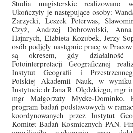
Studia magisterskie realizowano 
Ukończyły je następujące osoby: Wand
Zarzycki, Leszek Peterwas, Sławomi
Czyż, Andrzej Dobrowolski, Anna
Hajnrych, Elżbieta Kozubek, Jerzy So
osób podjęły następnie pracę w Pracown
są okresem, gdy działalność 
Fotointerpretacji Geograficznej rea
Instytut Geografii i Przestrzenne
Polskiej Akademii Nauk, w wyniku
Instytucie dr Jana R. Olędzkiego, mgr in
mgr Małgorzaty Mycke-Dominko. R
program badań podstawowych w rama
koordynowanych przez Instytut Geod
Komitet Badań Kosmicznych PAN. Fin
umożliwiło wykonanie prac dok