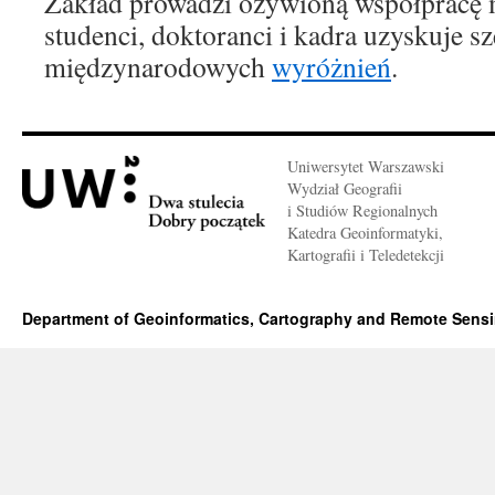
Zakład prowadzi ożywioną współpracę 
studenci, doktoranci i kadra uzyskuje s
międzynarodowych
wyróżnień
.
Uniwersytet Warszawski
Wydział Geografii
i Studiów Regionalnych
Katedra Geoinformatyki,
Kartografii i Teledetekcji
Department of Geoinformatics, Cartography and Remote Sens