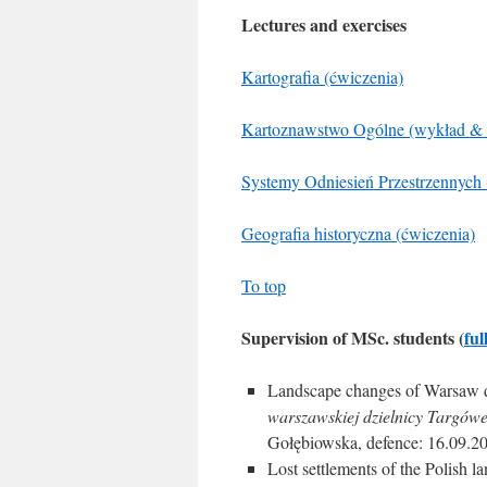
Lectures and exercises
Kartografia (ćwiczenia)
Kartoznawstwo Ogólne (wykład & 
Systemy Odniesień Przestrzennych 
Geografia historyczna (ćwiczenia)
To top
Supervision of MSc. students (
ful
Landscape changes of Warsaw di
warszawskiej dzielnicy Targówek
Gołębiowska, defence: 16.09.2
Lost settlements of the Polish 