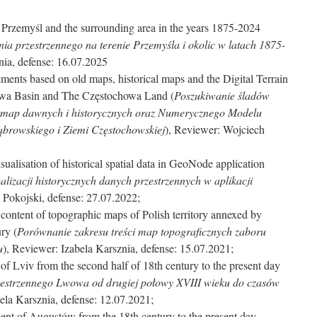
 Przemyśl and the surrounding area in the years 1875-2024
a przestrzennego na terenie Przemyśla i okolic w latach 1875-
nia, defense: 16.07.2025
tlements based on old maps, historical maps and the Digital Terrain
owa Basin and The Częstochowa Land (
Poszukiwanie śladów
e map dawnych i historycznych oraz Numerycznego Modelu
ąbrowskiego i Ziemi Częstochowskiej
), Reviewer: Wojciech
visualisation of historical spatial data in GeoNode application
alizacji historycznych danych przestrzennych w aplikacji
 Pokojski, defense: 27.07.2022;
content of topographic maps of Polish territory annexed by
ry (
Porównanie zakresu treści map topograficznych zaboru
u
), Reviewer: Izabela Karsznia, defense: 15.07.2021;
of Lviv from the second half of 18th century to the present day
estrzennego Lwowa od drugiej połowy XVIII wieku do czasów
bela Karsznia, defense: 12.07.2021;
ent of Augustów from the 18th century to the present day