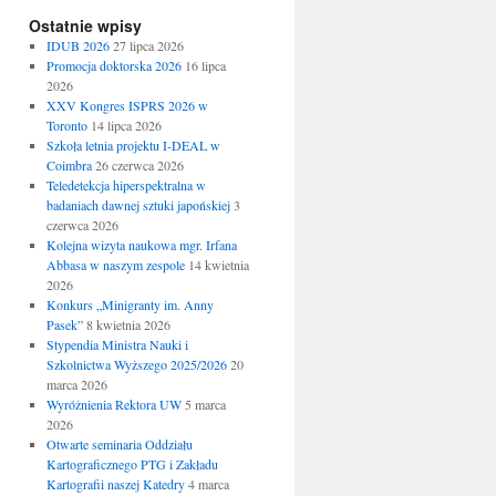
Ostatnie wpisy
IDUB 2026
27 lipca 2026
Promocja doktorska 2026
16 lipca
2026
XXV Kongres ISPRS 2026 w
Toronto
14 lipca 2026
Szkoła letnia projektu I-DEAL w
Coimbra
26 czerwca 2026
Teledetekcja hiperspektralna w
badaniach dawnej sztuki japońskiej
3
czerwca 2026
Kolejna wizyta naukowa mgr. Irfana
Abbasa w naszym zespole
14 kwietnia
2026
Konkurs „Minigranty im. Anny
Pasek”
8 kwietnia 2026
Stypendia Ministra Nauki i
Szkolnictwa Wyższego 2025/2026
20
marca 2026
Wyróżnienia Rektora UW
5 marca
2026
Otwarte seminaria Oddziału
Kartograficznego PTG i Zakładu
Kartografii naszej Katedry
4 marca