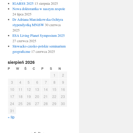
IGARSS 2025
13 sierpnia 2025
Nowa doktorantka w naszym zespole
24 lipca 2025
Dr Adriana Marcinkowska-Ochtyra
stypendystką MNiSW
30 czerwca
2025
ESA Living Planet Symposium 2025
27 czerwca 2025
Słowacko-czesko-polskie seminarium
geograficzne
17 czerwca 2025
sierpień 2026
P
W
Ś
C
P
S
N
1
2
3
4
5
6
7
8
9
10
11
12
13
14
15
16
17
18
19
20
21
22
23
24
25
26
27
28
29
30
31
« lip