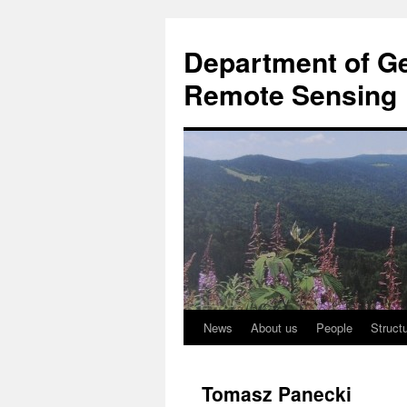
Przejdź
do
Department of Ge
treści
Remote Sensing
News
About us
People
Struct
Tomasz Panecki