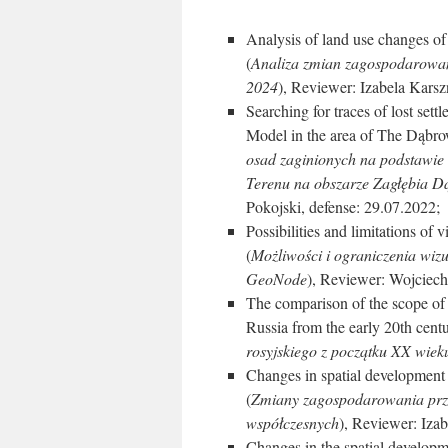
Analysis of land use changes of
(
Analiza zmian zagospodarowani
2024
), Reviewer: Izabela Karsz
Searching for traces of lost set
Model in the area of The Dąbr
osad zaginionych na podstawi
Terenu na obszarze Zagłębia D
Pokojski, defense: 29.07.2022;
Possibilities and limitations of 
(
Możliwości i ograniczenia wizu
GeoNode
), Reviewer: Wojciech
The comparison of the scope of 
Russia from the early 20th centu
rosyjskiego z początku XX wiek
Changes in spatial development 
(
Zmiany zagospodarowania prz
współczesnych
), Reviewer: Iza
Changes in the spatial developm