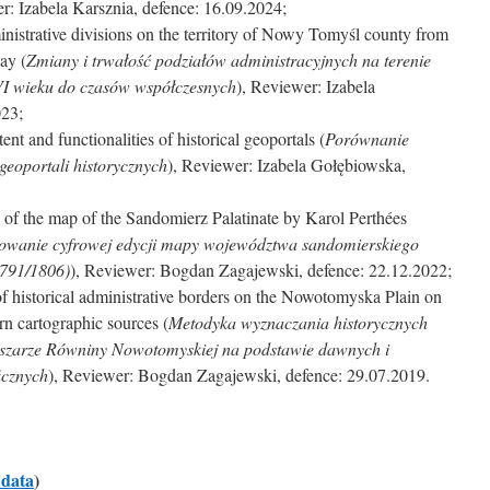
r: Izabela Karsznia, defence: 16.09.2024;
nistrative divisions on the territory of Nowy Tomyśl county from
ay (
Zmiany i trwałość podziałów administracyjnych na terenie
I wieku do czasów współczesnych
), Reviewer: Izabela
023;
nt and functionalities of historical geoportals (
Porównanie
 geoportali historycznych
), Reviewer: Izabela Gołębiowska,
n of the map of the Sandomierz Palatinate by Karol Perthées
wanie cyfrowej edycji mapy województwa sandomierskiego
1791/1806)
), Reviewer: Bogdan Zagajewski, defence: 22.12.2022;
 historical administrative borders on the Nowotomyska Plain on
n cartographic sources (
Metodyka wyznaczania historycznych
bszarze Równiny Nowotomyskiej na podstawie dawnych i
icznych
), Reviewer: Bogdan Zagajewski, defence: 29.07.2019.
 data
)