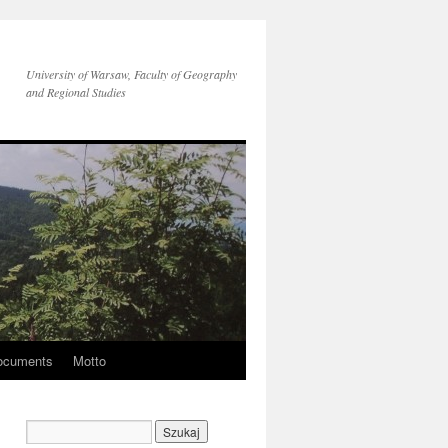
University of Warsaw, Faculty of Geography
and Regional Studies
ocuments
Motto