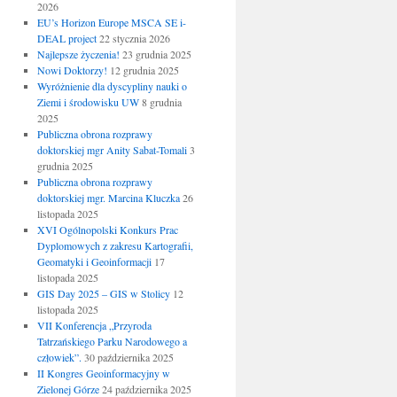
2026
EU’s Horizon Europe MSCA SE i-
DEAL project
22 stycznia 2026
Najlepsze życzenia!
23 grudnia 2025
Nowi Doktorzy!
12 grudnia 2025
Wyróżnienie dla dyscypliny nauki o
Ziemi i środowisku UW
8 grudnia
2025
Publiczna obrona rozprawy
doktorskiej mgr Anity Sabat-Tomali
3
grudnia 2025
Publiczna obrona rozprawy
doktorskiej mgr. Marcina Kluczka
26
listopada 2025
XVI Ogólnopolski Konkurs Prac
Dyplomowych z zakresu Kartografii,
Geomatyki i Geoinformacji
17
listopada 2025
GIS Day 2025 – GIS w Stolicy
12
listopada 2025
VII Konferencja „Przyroda
Tatrzańskiego Parku Narodowego a
człowiek”.
30 października 2025
II Kongres Geoinformacyjny w
Zielonej Górze
24 października 2025