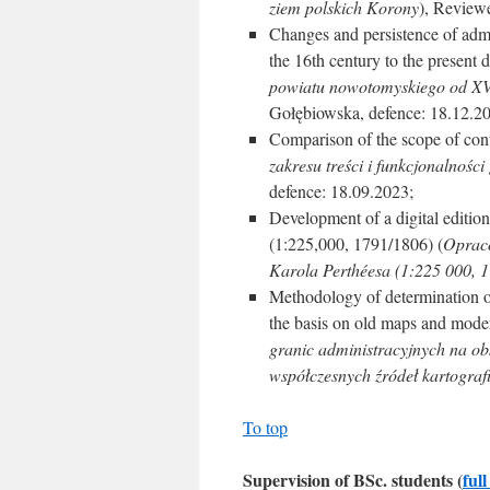
ziem polskich Korony
), Reviewe
Changes and persistence of admi
the 16th century to the present d
powiatu nowotomyskiego od XV
Gołębiowska, defence: 18.12.2
Comparison of the scope of conte
zakresu treści i funkcjonalności
defence: 18.09.2023;
Development of a digital editio
(1:225,000, 1791/1806) (
Opraco
Karola Perthéesa (1:225 000, 
Methodology of determination of
the basis on old maps and moder
granic administracyjnych na o
współczesnych źródeł kartograf
To top
Supervision of BSc. students (
full