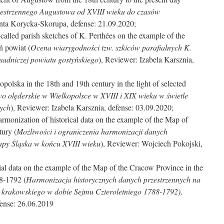
estrzennego Augustowa od XVIII wieku do czasów
anta Korycka-Skorupa, defense: 21.09.2020;
-called parish sketches of K. Perthées on the example of the
ń powiat (
Ocena wiarygodności tzw. szkiców parafialnych K.
osadniczej powiatu gostyńskiego
), Reviewer: Izabela Karsznia,
polska in the 18th and 19th century in the light of selected
o olęderskie w Wielkopolsce w XVIII i XIX wieku w świetle
nych
), Reviewer: Izabela Karsznia, defense: 03.09.2020;
 harmonization of historical data on the example of the Map of
tury (
Możliwości i ograniczenia harmonizacji danych
apy Śląska w końcu XVIII wieku
), Reviewer: Wojciech Pokojski,
tial data on the example of the Map of the Cracow Province in the
8-1792 (
Harmonizacja historycznych danych przestrzennych na
krakowskiego w dobie Sejmu Czteroletniego 1788-1792),
fense: 26.06.2019