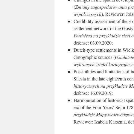
(
Zmiany zagospodarowania prz
współczesnych
), Reviewer: Jol
Credibility assessment of the so
settlement network of the Gosty
Perthéesa na przykładzie sieci 
defense: 03.09.2020;
Dutch-type settlements in Wielko
cartographic sources (
Osadnictw
wybranych źródeł kartograficz
Possibilities and limitations of
Silesia in the late eighteenth cen
historycznych na przykładzie M
defense: 16.09.2019;
Harmonisation of historical spa
era of the Four Years’ Sejm 178
przykładzie Mapy województwa 
Reviewer: Izabela Karsznia, de