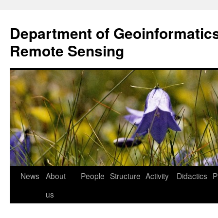
Przejdź
do
Department of Geoinformatic
treści
Remote Sensing
News
About
People
Structure
Activity
Didactics
P
us