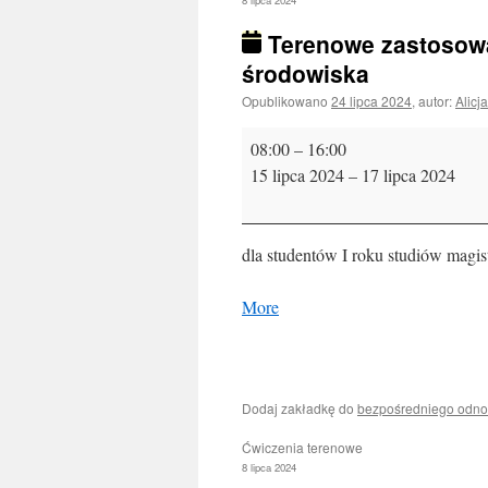
8 lipca 2024
Terenowe zastosowan
środowiska
Opublikowano
24 lipca 2024
,
autor:
Alicja
Terenowe
08:00
–
16:00
zastosowania
15 lipca 2024
–
17 lipca 2024
geodezji
i
teledetekcji
dla studentów I roku studiów magist
w
badaniach
about
More
środowiska
{title}
Dodaj zakładkę do
bezpośredniego odno
Ćwiczenia terenowe
8 lipca 2024