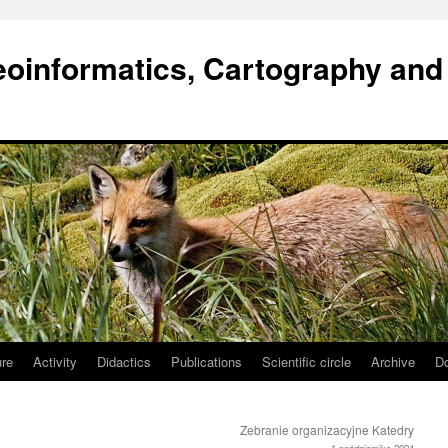
oinformatics, Cartography and
ure
Activity
Didactics
Publications
Scientific circle
Archive
D
Zebranie organizacyjne Katedry