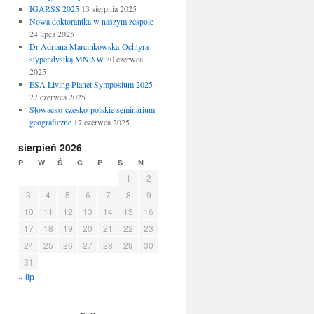
IGARSS 2025
13 sierpnia 2025
Nowa doktorantka w naszym zespole
24 lipca 2025
Dr Adriana Marcinkowska-Ochtyra
stypendystką MNiSW
30 czerwca
2025
ESA Living Planet Symposium 2025
27 czerwca 2025
Słowacko-czesko-polskie seminarium
geograficzne
17 czerwca 2025
sierpień 2026
P
W
Ś
C
P
S
N
1
2
3
4
5
6
7
8
9
10
11
12
13
14
15
16
17
18
19
20
21
22
23
24
25
26
27
28
29
30
31
« lip