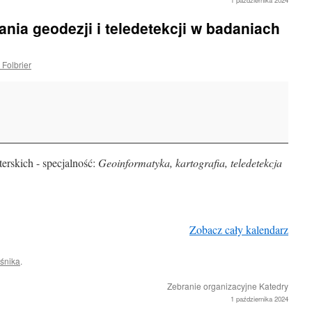
1 października 2024
ia geodezji i teledetekcji w badaniach
 Folbrier
erskich - specjalność:
Geoinformatyka, kartografia, teledetekcja
Zobacz cały kalendarz
śnika
.
Zebranie organizacyjne Katedry
1 października 2024