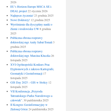
2026
EU’s Horizon Europe MSCA SE i-
DEAL project
22 stycznia 2026
Najlepsze życzenia!
23 grudnia 2025
Nowi Doktorzy!
12 grudnia 2025
Wyróżnienie dla dyscypliny nauki o
Ziemi i środowisku UW
8 grudnia
2025
Publiczna obrona rozprawy
doktorskiej mgr Anity Sabat-Tomali
3
grudnia 2025
Publiczna obrona rozprawy
doktorskiej mgr. Marcina Kluczka
26
listopada 2025
XVI Ogólnopolski Konkurs Prac
Dyplomowych z zakresu Kartografii,
Geomatyki i Geoinformacji
17
listopada 2025
GIS Day 2025 – GIS w Stolicy
12
listopada 2025
VII Konferencja „Przyroda
Tatrzańskiego Parku Narodowego a
człowiek”.
30 października 2025
II Kongres Geoinformacyjny w
Zielonej Górze
24 października 2025