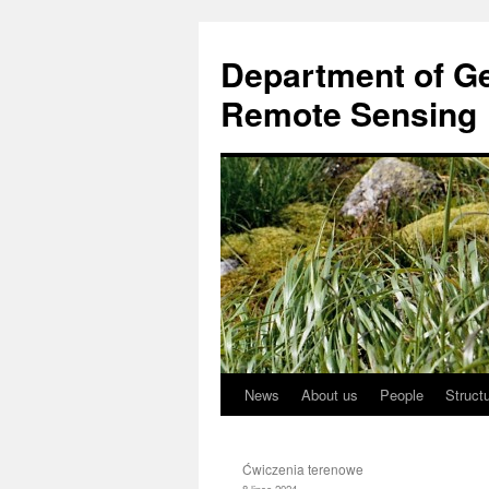
Przejdź
do
Department of Ge
treści
Remote Sensing
News
About us
People
Struct
Ćwiczenia terenowe