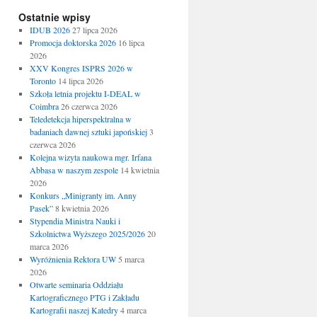
Ostatnie wpisy
IDUB 2026
27 lipca 2026
Promocja doktorska 2026
16 lipca
2026
XXV Kongres ISPRS 2026 w
Toronto
14 lipca 2026
Szkoła letnia projektu I-DEAL w
Coimbra
26 czerwca 2026
Teledetekcja hiperspektralna w
badaniach dawnej sztuki japońskiej
3
czerwca 2026
Kolejna wizyta naukowa mgr. Irfana
Abbasa w naszym zespole
14 kwietnia
2026
Konkurs „Minigranty im. Anny
Pasek”
8 kwietnia 2026
Stypendia Ministra Nauki i
Szkolnictwa Wyższego 2025/2026
20
marca 2026
Wyróżnienia Rektora UW
5 marca
2026
Otwarte seminaria Oddziału
Kartograficznego PTG i Zakładu
Kartografii naszej Katedry
4 marca