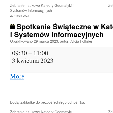
Zebranie naukowe Katedry Geomatyki i
Ze
Systemów Informacyjnych
20 marca 2023
Spotkanie Świąteczne w Kat
i Systemów Informacyjnych
Opublikowano
29 marca 2023
,
autor:
Alicja Folbrier
Spotkanie
09:30
–
11:00
Świąteczne
3 kwietnia 2023
w
Katedrze
Geomatyki
More
about
i
{title}
Systemów
Informacyjnych
Dodaj zakładkę do
bezpośredniego odnośnika
.
Zebranie naukowe Katedry Geomatyki i
Ze