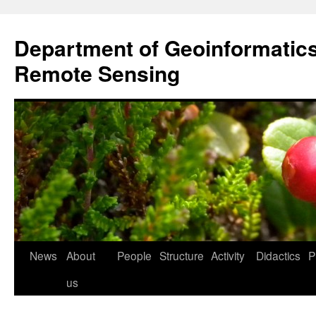
Przejdź
do
Department of Geoinformatic
treści
Remote Sensing
News
About
People
Structure
Activity
Didactics
P
us