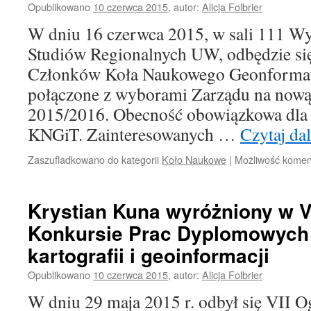
Opublikowano
10 czerwca 2015
,
autor:
Alicja Folbrier
W dniu 16 czerwca 2015, w sali 111 Wyd
Studiów Regionalnych UW, odbędzie si
Członków Koła Naukowego Geonformatyk
połączone z wyborami Zarządu na nową
2015/2016. Obecność obowiązkowa dla
KNGiT. Zainteresowanych …
Czytaj da
Zaszufladkowano do kategorii
Koło Naukowe
|
Możliwość kome
Krystian Kuna wyróżniony w V
Konkursie Prac Dyplomowych 
kartografii i geoinformacji
Opublikowano
10 czerwca 2015
,
autor:
Alicja Folbrier
W dniu 29 maja 2015 r. odbył się VII 