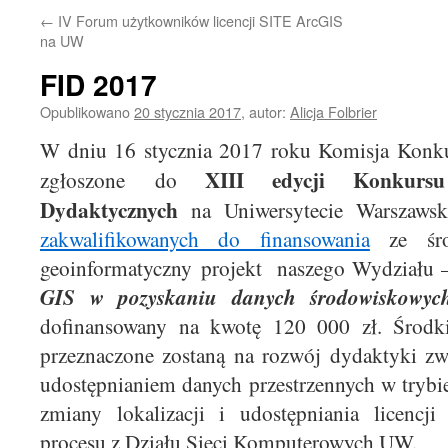
←
IV Forum użytkowników licencji SITE ArcGIS
na UW
FID 2017
Opublikowano
20 stycznia 2017
,
autor:
Alicja Folbrier
W dniu 16 stycznia 2017 roku Komisja Konku
XIII edycji Konkurs
zgłoszone do
Dydaktycznych
na Uniwersytecie Warszaw
zakwalifikowanych do finansowania
ze śro
geoinformatyczny projekt naszego Wydziału
GIS w pozyskaniu danych środowiskowych
dofinansowany na kwotę 120 000 zł. Środk
przeznaczone zostaną na rozwój dydaktyki zw
udostępnianiem danych przestrzennych w trybie
zmiany lokalizacji i udostępniania licencji
procesu z Działu Sieci Komputerowych UW.