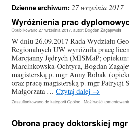
27 września 2017
Dzienne archiwum:
Wyróżnienia prac dyplomowy
Opublikowano
27 września 2017
,
autor:
Bogdan Zagajewski
W dniu 26.09.2017 Rada Wydziału Geog
Regionalnych UW wyróżniła pracę licenc
Marcjanny Jędrych (MISMaP; opiekun:
Marcinkowska-Ochtyra, Bogdan Zagajew
magisterską p. mgr Anny Robak (opiek
oraz pracę magisterską p. mgr Patrycji 
Małgorzata …
Czytaj dalej
→
Zaszufladkowano do kategorii
Ogólne
|
Możliwość komentowan
Obrona pracy doktorskiej mgr