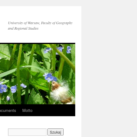
University of Warsaw, Faculty of Geography
and Regional Studies
ocuments
Motto