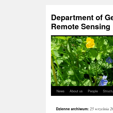
Przejdź
do
Department of Ge
treści
Remote Sensing
News
About us
People
Struct
25 września 2
Dzienne archiwum: