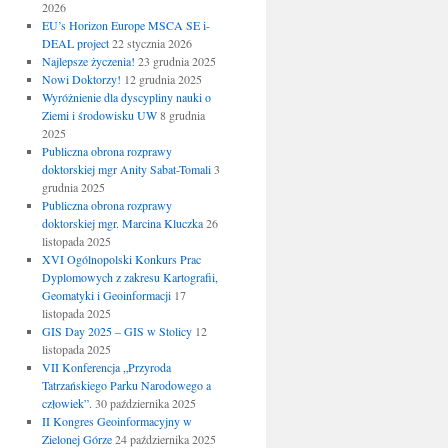
2026
EU’s Horizon Europe MSCA SE i-
DEAL project
22 stycznia 2026
Najlepsze życzenia!
23 grudnia 2025
Nowi Doktorzy!
12 grudnia 2025
Wyróżnienie dla dyscypliny nauki o
Ziemi i środowisku UW
8 grudnia
2025
Publiczna obrona rozprawy
doktorskiej mgr Anity Sabat-Tomali
3
grudnia 2025
Publiczna obrona rozprawy
doktorskiej mgr. Marcina Kluczka
26
listopada 2025
XVI Ogólnopolski Konkurs Prac
Dyplomowych z zakresu Kartografii,
Geomatyki i Geoinformacji
17
listopada 2025
GIS Day 2025 – GIS w Stolicy
12
listopada 2025
VII Konferencja „Przyroda
Tatrzańskiego Parku Narodowego a
człowiek”.
30 października 2025
II Kongres Geoinformacyjny w
Zielonej Górze
24 października 2025