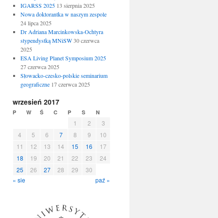
IGARSS 2025
13 sierpnia 2025
Nowa doktorantka w naszym zespole
24 lipca 2025
Dr Adriana Marcinkowska-Ochtyra
stypendystką MNiSW
30 czerwca
2025
ESA Living Planet Symposium 2025
27 czerwca 2025
Słowacko-czesko-polskie seminarium
geograficzne
17 czerwca 2025
wrzesień 2017
P
W
Ś
C
P
S
N
1
2
3
4
5
6
7
8
9
10
11
12
13
14
15
16
17
18
19
20
21
22
23
24
25
26
27
28
29
30
« sie
paź »