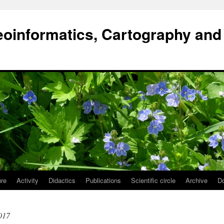
oinformatics, Cartography and
ure
Activity
Didactics
Publications
Scientific circle
Archive
D
017