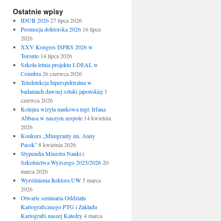
Ostatnie wpisy
IDUB 2026
27 lipca 2026
Promocja doktorska 2026
16 lipca
2026
XXV Kongres ISPRS 2026 w
Toronto
14 lipca 2026
Szkoła letnia projektu I-DEAL w
Coimbra
26 czerwca 2026
Teledetekcja hiperspektralna w
badaniach dawnej sztuki japońskiej
3
czerwca 2026
Kolejna wizyta naukowa mgr. Irfana
Abbasa w naszym zespole
14 kwietnia
2026
Konkurs „Minigranty im. Anny
Pasek”
8 kwietnia 2026
Stypendia Ministra Nauki i
Szkolnictwa Wyższego 2025/2026
20
marca 2026
Wyróżnienia Rektora UW
5 marca
2026
Otwarte seminaria Oddziału
Kartograficznego PTG i Zakładu
Kartografii naszej Katedry
4 marca