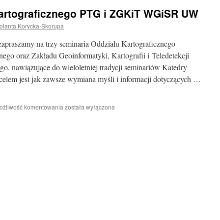
artograficznego PTG i ZGKiT WGiSR UW
olanta Korycka-Skorupa
praszamy na trzy seminaria Oddziału Kartograficznego
go oraz Zakładu Geoinformatyki, Kartografii i Teledetekcji
 nawiązujące do wieloletniej tradycji seminariów Katedry
celem jest jak zawsze wymiana myśli i informacji dotyczących …
Seminaria
ożliwość komentowania
została wyłączona
Oddziału
Kartograficznego
PTG
i
ZGKiT
WGiSR
UW