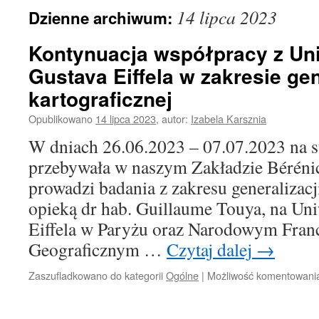
14 lipca 2023
Dzienne archiwum:
Kontynuacja współpracy z Un
Gustava Eiffela w zakresie gen
kartograficznej
Opublikowano
14 lipca 2023
,
autor:
Izabela Karsznia
W dniach 26.06.2023 – 07.07.2023 na
przebywała w naszym Zakładzie Béréni
prowadzi badania z zakresu generalizacji
opieką dr hab. Guillaume Touya, na Uni
Eiffela w Paryżu oraz Narodowym Franc
Geograficznym …
Czytaj dalej
→
Zaszufladkowano do kategorii
Ogólne
|
Możliwość komentowan