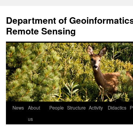
Przejdź
do
Department of Geoinformatic
treści
Remote Sensing
News
About
People
Structure
Activity
Didactics
P
us