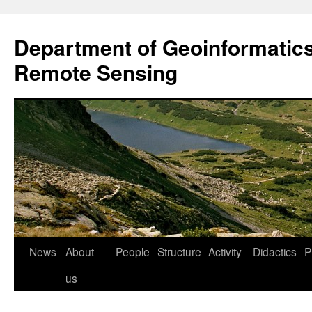
Przejdź
do
Department of Geoinformatic
treści
Remote Sensing
News
About
People
Structure
Activity
Didactics
P
us